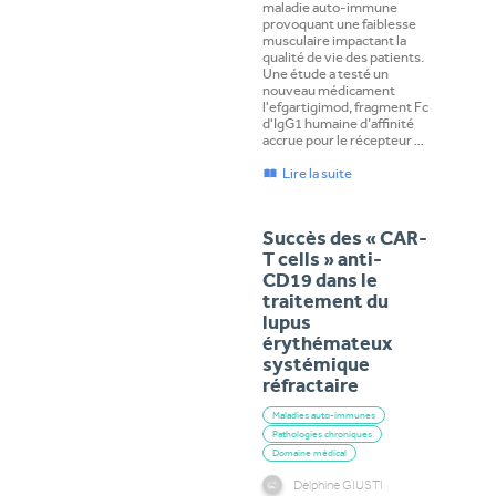
maladie auto-immune
provoquant une faiblesse
musculaire impactant la
qualité de vie des patients.
Une étude a testé un
nouveau médicament
l'efgartigimod, fragment Fc
d'IgG1 humaine d’affinité
accrue pour le récepteur …
Lire la suite
Succès des « CAR-
T cells » anti-
CD19 dans le
traitement du
lupus
érythémateux
systémique
réfractaire
Maladies auto-immunes
Pathologies chroniques
Domaine médical
Delphine GIUSTI