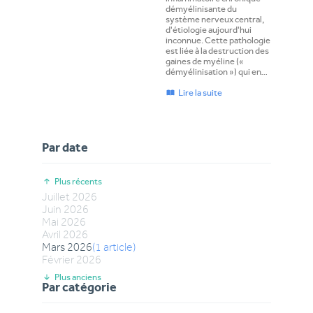
démyélinisante du
système nerveux central,
d'étiologie aujourd'hui
inconnue. Cette pathologie
est liée à la destruction des
gaines de myéline («
démyélinisation ») qui en…
Lire la suite
Par date
Plus récents
Juillet
2026
Juin
2026
Mai
2026
Avril
2026
Mars
2026
(
1
article
)
Février
2026
Plus anciens
Par catégorie