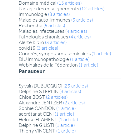
Domaine médical
(
13
articles
)
Partage des enseignements
(
12
articles
)
Immunologie
(
8
articles
)
Maladies auto-immunes
(
5
articles
)
Recherche
(
5
articles
)
Maladies infectieuses
(
4
articles
)
Pathologies chroniques
(
4
articles
)
Alerte biblio
(
3
articles
)
covid19
(
3
articles
)
Congrès, symposiums, séminaires
(
1
article
)
DIU Immunopathologie
(
1
article
)
Webinaires de la Fédération
(
1
article
)
Par auteur
Sylvain
DUBUCQUOI
(
25
articles
)
Delphine
STERLIN
(
3
articles
)
Chloe
BOST
(
2
articles
)
Alexandre
JENTZER
(
2
articles
)
Sophie
CANDON
(
1
article
)
secrétariat
CENI
(
1
article
)
Heloise
FLAMENT
(
1
article
)
Delphine
GIUSTI
(
1
article
)
Thierry
VINCENT
(
1
article
)