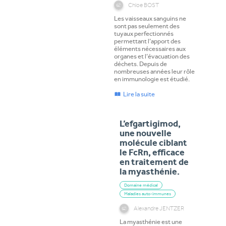
Chloe BOST
Les vaisseaux sanguins ne
sont pas seulement des
tuyaux perfectionnés
permettant l’apport des
éléments nécessaires aux
organes et l’évacuation des
déchets. Depuis de
nombreuses années leur rôle
en immunologie est étudié.
Lire la suite
L’efgartigimod,
une nouvelle
molécule ciblant
le FcRn, efficace
en traitement de
la myasthénie.
Domaine médical
Maladies auto-immunes
Alexandre JENTZER
La myasthénie est une