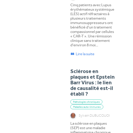
Cinq patients avec Lupus
érythémateux systémique
(LES) actif réfractaires à
plusieurs traitements
immunosuppresseurs ont
bénéficié d’un traitement
compassionnel par cellules
« CAR-T ». Une rémission
clinique sans traitement
d'environ 8 moi…
Lire la suite
Sclérose en
plaques et Epstein
Barr Virus : le lien
de causalité est-il
établi ?
Pathologies chroniques
Maladies auto-immunes
Sylvain DUBUCQUOI
La sclérose en plaques
(SEP) est une maladie
inflammatoire chronique