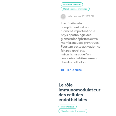
Domaine médical
Maladies auto-immunes
Alexandre JENTZER
L'activation du
complément est un
élément important de la
physiopathologie des
glomérulonéphrites extra-
membraneuses primitives.
Pourtant cette activation ne
fait pas appel aux
mécanismes que l'on
rencontre habituellement
dans les patholog…
Lire la suite
Le rôle
immunomodulateur
des cellules
endothéliales
Immunologie
Maladies auto-immunes