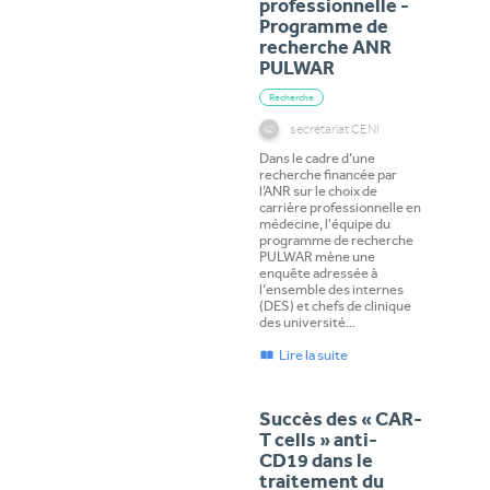
professionnelle -
Programme de
recherche ANR
PULWAR
Recherche
secrétariat CENI
Dans le cadre d’une
recherche financée par
l’ANR sur le choix de
carrière professionnelle en
médecine, l'équipe du
programme de recherche
PULWAR mène une
enquête adressée à
l’ensemble des internes
(DES) et chefs de clinique
des université…
Lire la suite
Succès des « CAR-
T cells » anti-
CD19 dans le
traitement du