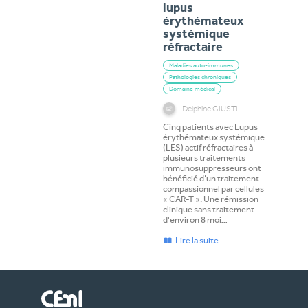
lupus
érythémateux
systémique
réfractaire
Maladies auto-immunes
Pathologies chroniques
Domaine médical
Delphine GIUSTI
Cinq patients avec Lupus
érythémateux systémique
(LES) actif réfractaires à
plusieurs traitements
immunosuppresseurs ont
bénéficié d’un traitement
compassionnel par cellules
« CAR-T ». Une rémission
clinique sans traitement
d'environ 8 moi…
Lire la suite