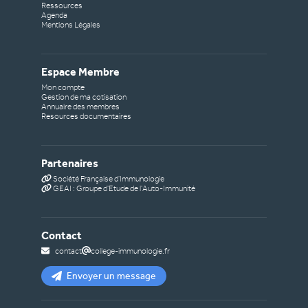
Ressources
Agenda
Mentions Légales
Espace Membre
Mon compte
Gestion de ma cotisation
Annuaire des membres
Resources documentaires
Partenaires
Société Française d'Immunologie
GEAI : Groupe d'Etude de l'Auto-Immunité
Contact
contact
college-immunologie.fr
Envoyer un message