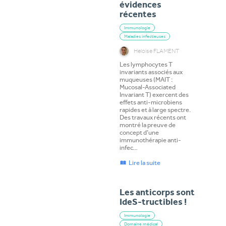
évidences
récentes
Immunologie
Maladies infectieuses
Heloise FLAMENT
Les lymphocytes T
invariants associés aux
muqueuses (MAIT :
Mucosal-Associated
Invariant T) exercent des
effets anti-microbiens
rapides et à large spectre.
Des travaux récents ont
montré la preuve de
concept d’une
immunothérapie anti-
infec…
Lire la suite
Les anticorps sont
IdeS-tructibles !
Immunologie
Domaine médical