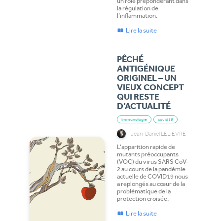
un rôle prépondérant dans
la régulation de
l’inflammation.
Lire la suite
PÊCHÉ
ANTIGÉNIQUE
ORIGINEL – UN
VIEUX CONCEPT
QUI RESTE
D’ACTUALITÉ
Immunologie
covid19
Jean-Daniel LELIEVRE
L’apparition rapide de
mutants préoccupants
(VOC) du virus SARS CoV-
2 au cours de la pandémie
actuelle de COVID19 nous
a replongés au cœur de la
problématique de la
protection croisée.
Lire la suite