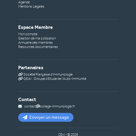
Agenda
Mentions Légales
Espace Membre
Mon compte
Gestion de ma cotisation
Annuaire des membres
Resources documentaires
Partenaires
Société Française d'Immunologie
GEAI : Groupe d'Etude de l'Auto-Immunité
Contact
contact
college-immunologie.fr
Envoyer un message
CEnI - ©
2026