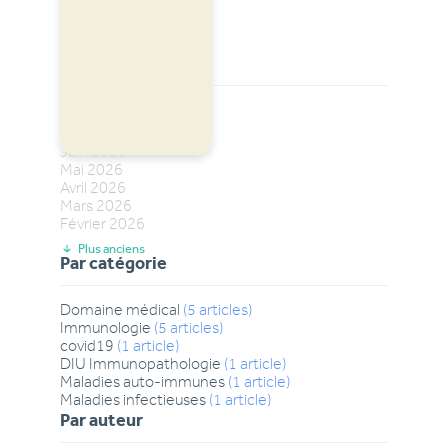
Par date
Plus récents
Juillet
2026
Juin
2026
Mai
2026
Avril
2026
Mars
2026
Février
2026
Plus anciens
Par catégorie
Domaine médical
(
5
articles
)
Immunologie
(
5
articles
)
covid19
(
1
article
)
DIU Immunopathologie
(
1
article
)
Maladies auto-immunes
(
1
article
)
Maladies infectieuses
(
1
article
)
Par auteur