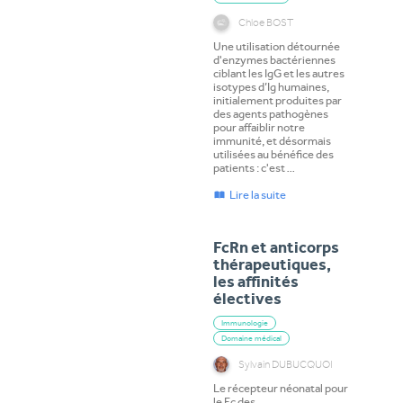
Chloe BOST
Une utilisation détournée
d'enzymes bactériennes
ciblant les IgG et les autres
isotypes d’Ig humaines,
initialement produites par
des agents pathogènes
pour affaiblir notre
immunité, et désormais
utilisées au bénéfice des
patients : c'est …
Lire la suite
FcRn et anticorps
thérapeutiques,
les affinités
électives
Immunologie
Domaine médical
Sylvain DUBUCQUOI
Le récepteur néonatal pour
le Fc des