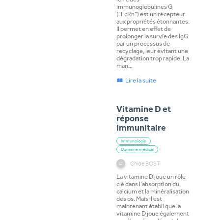
immunoglobulines G
("FcRn") est un récepteur
aux propriétés étonnantes.
Il permet en effet de
prolonger la survie des IgG
par un processus de
recyclage, leur évitant une
dégradation trop rapide. La
man…
Lire la suite
Vitamine D et
réponse
immunitaire
Immunologie
Domaine médical
Chloe BOST
La vitamine D joue un rôle
clé dans l’absorption du
calcium et la minéralisation
des os. Mais il est
maintenant établi que la
vitamine D joue également