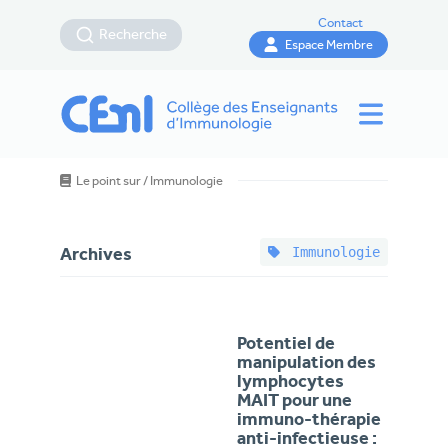
Contact
Recherche
Espace Membre
Le point sur
/
Immunologie
Immunologie
Archives
Potentiel de
manipulation des
lymphocytes
MAIT pour une
immuno-thérapie
anti-infectieuse :