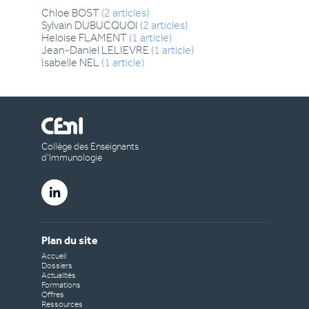
Chloe
BOST
(
2
articles
)
Sylvain
DUBUCQUOI
(
2
articles
)
Heloise
FLAMENT
(
1
article
)
Jean-Daniel
LELIEVRE
(
1
article
)
Isabelle
NEL
(
1
article
)
Collège des Enseignants
d’Immunologie
Plan du site
Accueil
Dossiers
Actualités
Formations
Offres
Ressources