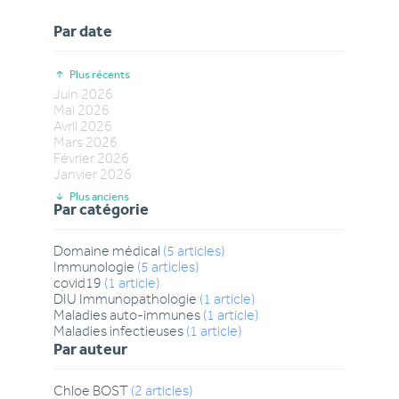
Par date
Plus récents
Juin
2026
Mai
2026
Avril
2026
Mars
2026
Février
2026
Janvier
2026
Plus anciens
Par catégorie
Domaine médical
(
5
articles
)
Immunologie
(
5
articles
)
covid19
(
1
article
)
DIU Immunopathologie
(
1
article
)
Maladies auto-immunes
(
1
article
)
Maladies infectieuses
(
1
article
)
Par auteur
Chloe
BOST
(
2
articles
)