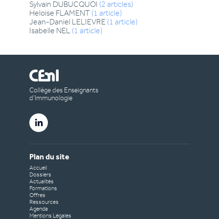
Sylvain
DUBUCQUOI
(
2
articles
)
Heloise
FLAMENT
(
1
article
)
Jean-Daniel
LELIEVRE
(
1
article
)
Isabelle
NEL
(
1
article
)
Collège des Enseignants
d’Immunologie
Plan du site
Accueil
Dossiers
Actualités
Formations
Offres
Ressources
Agenda
Mentions Légales