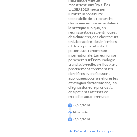
magnifique ville de
Maastricht, aux Pays-Bas.
L'ESID 2026 mettra en
lumière la continuité
essentielle de la recherche,
des sciences fondamentales à
la pratique clinique, en
réunissant des scientifiques,
des cliniciens, des chercheurs
en laboratoire, des infirmiers
et des représentants de
patients de renommée
internationale. La réunion se
penchera sur l'immunologie
translationnelle, en illustrant
précisément comment les
dernières avancées sont
appliquées pour améliorer les
stratégies de traitement, les
diagnostics et le pronostic
des patients atteints de
maladies auto-immunes.
14/10/2026
Maastricht
17/10/2026
Présentation du congrès ESID, Programme et Inscription