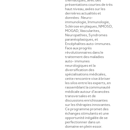
thématiques, avec des
présentations courtes de très
haut niveau, axées sur les
dernières actualités et
données : Neuro-
immunologie, Immunologie,
Sclérose en plaques, NMOSD,
MOGAD, Vascularites,
Neuropathies, Syndromes
paranéoplasiques, et
Encéphalites auto-immunes.
Face aux progrès
révolutionnaires dans le
traitement des maladies
auto- immunes
neurologiques et la
diversification des
spécialisations médicales,
cette rencontre vise à briser
les silos entre les experts, en
rassemblant la communauté
médicale autour d’avancées
transversales et de
discussions enrichissantes
sur les thérapies innovantes.
Ce programme promet des
échanges stimulants et une
opportunité inégalée de se
perfectionner dans un
domaine en plein essor.