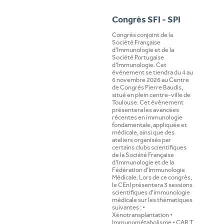
Congrès SFI - SPI
Congrès conjoint de la
Société Française
d’Immunologie et de la
Société Portugaise
d’Immunologie. Cet
événement se tiendra du 4 au
6 novembre 2026 au Centre
de Congrès Pierre Baudis,
situé en plein centre-ville de
Toulouse. Cet évènement
présentera les avancées
récentes en immunologie
fondamentale, appliquée et
médicale, ainsi que des
ateliers organisés par
certains clubs scientifiques
de la Société Française
d’Immunologie et de la
Fédération d’Immunologie
Médicale. Lors de ce congrès,
le CEnI présentera 3 sessions
scientifiques d'immunologie
médicale sur les thématiques
suivantes : •
Xénotransplantation •
Immunométabolisme • CAR T