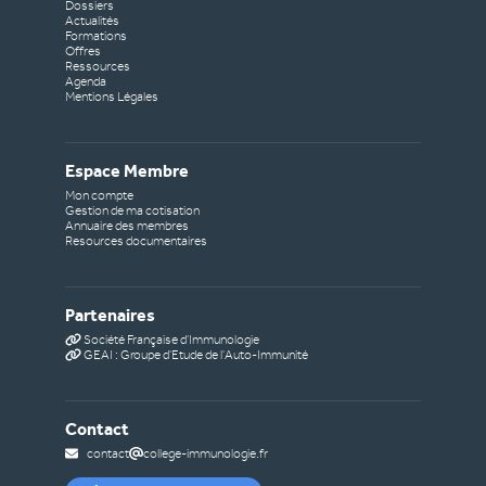
Dossiers
Actualités
Formations
Offres
Ressources
Agenda
Mentions Légales
Espace Membre
Mon compte
Gestion de ma cotisation
Annuaire des membres
Resources documentaires
Partenaires
Société Française d'Immunologie
GEAI : Groupe d'Etude de l'Auto-Immunité
Contact
contact
college-immunologie.fr