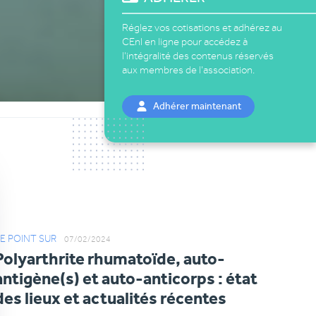
Réglez vos cotisations et adhérez au
CEnI
en ligne pour accédez à
l’intégralité des
contenus réservés
aux membres de l’association.
Adhérer maintenant
E POINT SUR
07/02/2024
Polyarthrite rhumatoïde, auto-
antigène(s) et auto-anticorps : état
des lieux et actualités récentes