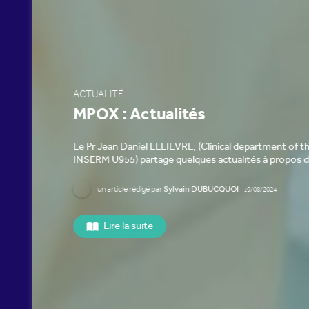
ACTUALITÉ
MPOX : Actualités
Le Pr Jean Daniel LELIEVRE, (Clinical department of the Vacci
INSERM U955) partage quelques actualités à propos de l'infec
un
article
rédigé par
Sylvain DUBUCQUOI
19/08/2024
Lire la suite