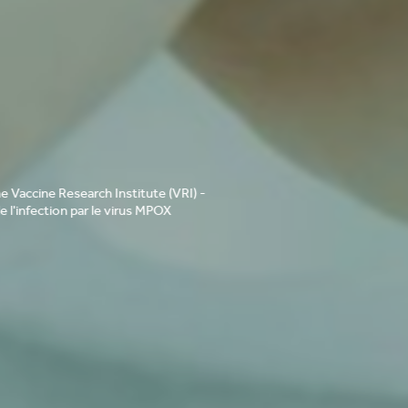
ne Research Institute (VRI) -
tion par le virus MPOX