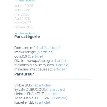
Plus récents
Juillet
2026
Juin
2026
Mai
2026
Avril
2026
Mars
2026
Février
2026
Plus anciens
Par catégorie
Domaine médical
(
5
articles
)
Immunologie
(
5
articles
)
covid19
(
1
article
)
DIU Immunopathologie
(
1
article
)
Maladies auto-immunes
(
1
article
)
Maladies infectieuses
(
1
article
)
Par auteur
Chloe
BOST
(
2
articles
)
Sylvain
DUBUCQUOI
(
2
articles
)
Heloise
FLAMENT
(
1
article
)
Jean-Daniel
LELIEVRE
(
1
article
)
Isabelle
NEL
(
1
article
)