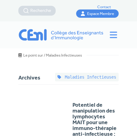
Contact
Recherche
Espace Membre
Le point sur
/
Maladies Infectieuses
Maladies Infectieuses
Archives
Potentiel de
manipulation des
lymphocytes
MAIT pour une
immuno-thérapie
anti-infectieuse :