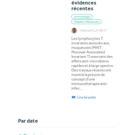
évidences
récentes
Immunologie
Maladies infectieuses
Heloise FLAMENT
Les lymphocytes T
invariants associés aux
muqueuses (MAIT :
Mucosal-Associated
Invariant T) exercent des
effets anti-microbiens
rapides et à large spectre.
Des travaux récents ont
montré la preuve de
concept d’une
immunothérapie anti-
infec…
Lire la suite
Par date