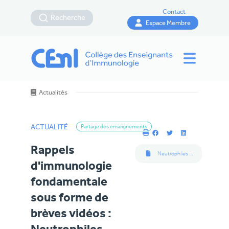
Contact
Recherche
Espace Membre
Actualités
ACTUALITÉ
Partage des enseignements
Rappels
Neutrophiles et macrophages
d'immunologie
fondamentale
sous forme de
brèves vidéos :