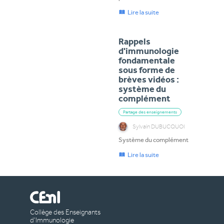
Lire la suite
Rappels
d'immunologie
fondamentale
sous forme de
brèves vidéos :
système du
complément
Partage des enseignements
Sylvain DUBUCQUOI
Système du complément
Lire la suite
Collège des Enseignants
d’Immunologie