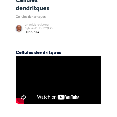
Cellules
dendritques
Cellules dendritques
un
article
rédigé par
Sylvain DUBUCQUOI
01/01/2024
Cellules dendritques