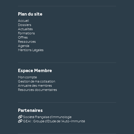
Plan du site
Accueil
Dossiers
Actualités
Formations
Offres
Ressources
Agenda
Mentions Légales
Espace Membre
Mon compte
Gestion de ma cotisation
Annuaire des membres
Resources documentaires
Partenaires
Société Française d'Immunologie
GEAI : Groupe d'Etude de l'Auto-Immunité