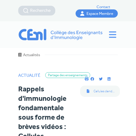
Contact
Recherche
Espace Membre
Actualités
ACTUALITÉ
Partage des enseignements
Rappels
Cellules dendritques
d'immunologie
fondamentale
sous forme de
brèves vidéos :