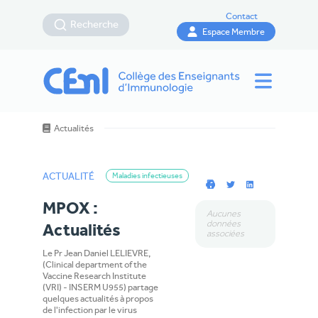
Contact
Recherche
Espace Membre
Actualités
ACTUALITÉ
Maladies infectieuses
MPOX :
Aucunes
données
Actualités
associées
Le Pr Jean Daniel LELIEVRE,
(Clinical department of the
Vaccine Research Institute
(VRI) - INSERM U955) partage
quelques actualités à propos
de l'infection par le virus