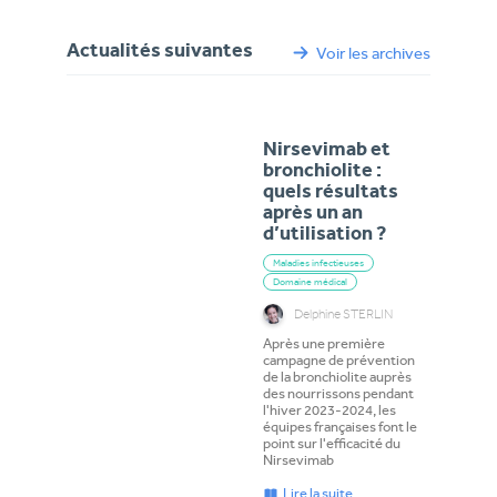
Actualités suivantes
Voir les archives
Nirsevimab et
bronchiolite :
quels résultats
après un an
d’utilisation ?
Maladies infectieuses
Domaine médical
Delphine STERLIN
Après une première
campagne de prévention
de la bronchiolite auprès
des nourrissons pendant
l'hiver 2023-2024, les
équipes françaises font le
point sur l'efficacité du
Nirsevimab
Lire la suite