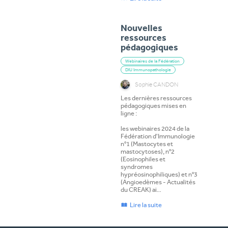
Nouvelles
ressources
pédagogiques
Webinaires de la Fédération
DIU Immunopathologie
Sophie CANDON
Les dernières ressources
pédagogiques mises en
ligne :
les webinaires 2024 de la
Fédération d'Immunologie
n°1 (Mastocytes et
mastocytoses), n°2
(Eosinophiles et
syndromes
hypréosinophiliques) et n°3
(Angioedèmes - Actualités
du CREAK) ai…
Lire la suite