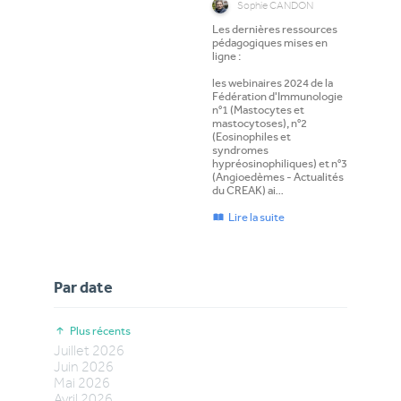
Sophie CANDON
Les dernières ressources
pédagogiques mises en
ligne :
les webinaires 2024 de la
Fédération d'Immunologie
n°1 (Mastocytes et
mastocytoses), n°2
(Eosinophiles et
syndromes
hypréosinophiliques) et n°3
(Angioedèmes - Actualités
du CREAK) ai…
Lire la suite
Par date
Plus récents
Juillet
2026
Juin
2026
Mai
2026
Avril
2026