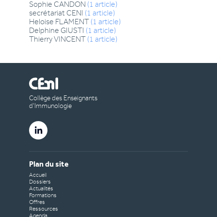
Sophie
CANDON
(
1
article
)
secrétariat
CENI
(
1
article
)
Heloise
FLAMENT
(
1
article
)
Delphine
GIUSTI
(
1
article
)
Thierry
VINCENT
(
1
article
)
Collège des Enseignants
d’Immunologie
Plan du site
Accueil
Dossiers
Actualités
Formations
Offres
Ressources
Agenda