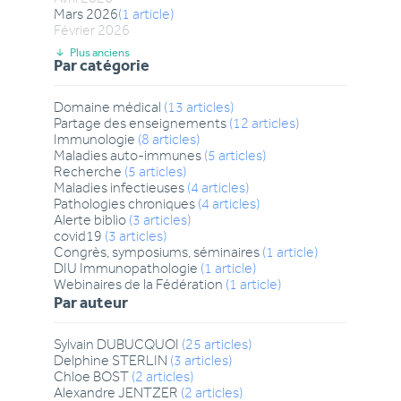
Mars
2026
(
1
article
)
Février
2026
Plus anciens
Par catégorie
Domaine médical
(
13
articles
)
Partage des enseignements
(
12
articles
)
Immunologie
(
8
articles
)
Maladies auto-immunes
(
5
articles
)
Recherche
(
5
articles
)
Maladies infectieuses
(
4
articles
)
Pathologies chroniques
(
4
articles
)
Alerte biblio
(
3
articles
)
covid19
(
3
articles
)
Congrès, symposiums, séminaires
(
1
article
)
DIU Immunopathologie
(
1
article
)
Webinaires de la Fédération
(
1
article
)
Par auteur
Sylvain
DUBUCQUOI
(
25
articles
)
Delphine
STERLIN
(
3
articles
)
Chloe
BOST
(
2
articles
)
Alexandre
JENTZER
(
2
articles
)