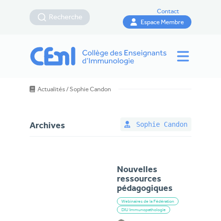
Contact
Recherche
Espace Membre
Actualités
/
Sophie Candon
Sophie Candon
Archives
Nouvelles
ressources
pédagogiques
Webinaires de la Fédération
DIU Immunopathologie