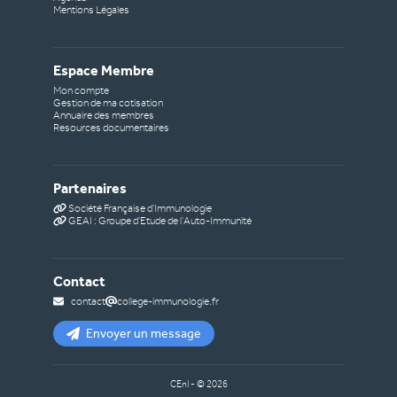
Mentions Légales
Espace Membre
Mon compte
Gestion de ma cotisation
Annuaire des membres
Resources documentaires
Partenaires
Société Française d'Immunologie
GEAI : Groupe d'Etude de l'Auto-Immunité
Contact
contact
college-immunologie.fr
Envoyer un message
CEnI - ©
2026