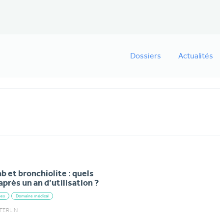
Dossiers
Actualités
 et bronchiolite : quels
après un an d’utilisation ?
ses
Domaine médical
STERLIN