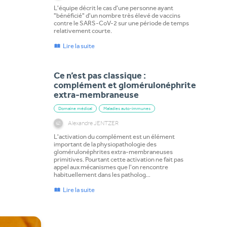
L'équipe décrit le cas d'une personne ayant
"bénéficié" d'un nombre très élevé de vaccins
contre le SARS-CoV-2 sur une période de temps
relativement courte.
Lire la suite
Ce n’est pas classique :
complément et glomérulonéphrite
extra-membraneuse
Domaine médical
Maladies auto-immunes
Alexandre JENTZER
L'activation du complément est un élément
important de la physiopathologie des
glomérulonéphrites extra-membraneuses
primitives. Pourtant cette activation ne fait pas
appel aux mécanismes que l'on rencontre
habituellement dans les patholog…
Lire la suite