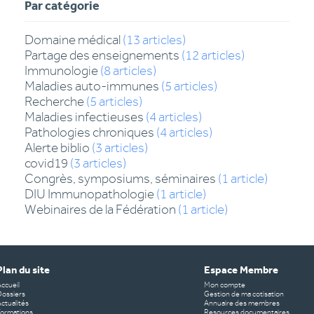
Par catégorie
Domaine médical
(
13
articles
)
Partage des enseignements
(
12
articles
)
Immunologie
(
8
articles
)
Maladies auto-immunes
(
5
articles
)
Recherche
(
5
articles
)
Maladies infectieuses
(
4
articles
)
Pathologies chroniques
(
4
articles
)
Alerte biblio
(
3
articles
)
covid19
(
3
articles
)
Congrès, symposiums, séminaires
(
1
article
)
DIU Immunopathologie
(
1
article
)
Webinaires de la Fédération
(
1
article
)
Plan du site
Espace Membre
Accueil
Mon compte
Dossiers
Gestion de ma cotisation
ctualités
Annuaire des membres
Formations
Resources documentaires