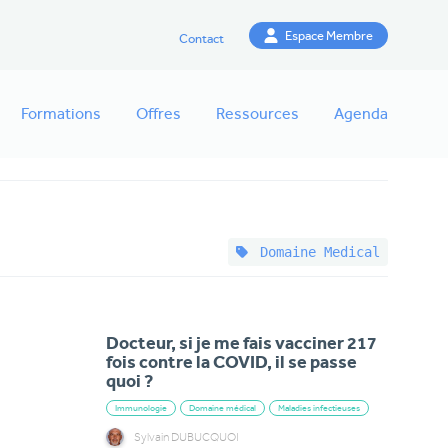
Espace Membre
Contact
Formations
Offres
Ressources
Agenda
Domaine Medical
Docteur, si je me fais vacciner 217
fois contre la COVID, il se passe
quoi ?
Immunologie
Domaine médical
Maladies infectieuses
Sylvain DUBUCQUOI