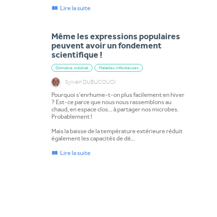
Lire la suite
Même les expressions populaires
peuvent avoir un fondement
scientifique !
Domaine médical
Maladies infectieuses
Sylvain DUBUCQUOI
Pourquoi s’enrhume-t-on plus facilement en hiver
? Est-ce parce que nous nous rassemblons au
chaud, en espace clos... à partager nos microbes.
Probablement !
Mais la baisse de la température extérieure réduit
également les capacités de dé…
Lire la suite