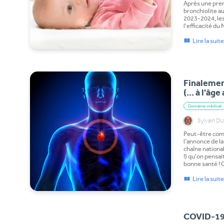
Après une pre
bronchiolite a
2023-2024, les
l'efficacité du
Lire la suit
Finalement
(... à l'âg
Domaine médical
Sylvain 
Peut-être com
l’annonce de l
chaîne national
!) qu'on pensait
bonne santé ! 
Lire la suit
COVID-19 