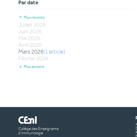
Par date
Plus récents
Juillet
2026
Juin
2026
Mai
2026
Avril
2026
Mars
2026
(
1
article
)
Février
2026
Plus anciens
Collège des Enseignants
A
d’Immunologie