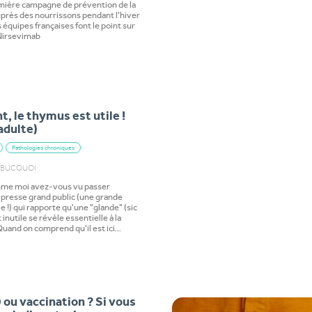
mière campagne de prévention de la
uprès des nourrissons pendant l'hiver
 équipes françaises font le point sur
 Nirsevimab
e
, le thymus est utile !
e adulte)
Pathologies chroniques
DUBUCQUOI
me moi avez-vous vu passer
a presse grand public (une grande
e !) qui rapporte qu'une "glande" (sic
 inutile se révèle essentielle à la
Quand on comprend qu'il est ici…
e
ou vaccination ? Si vous