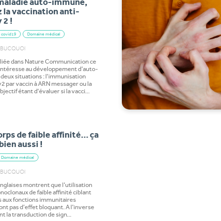
maladie auto-immune,
 la vaccination anti-
2 !
covid19
Domaine médical
DUBUCQUOI
liée dans Nature Communication ce
'intéresse au développement d’auto-
 deux situations : l'immunisation
2 par vaccin à ARN messager ou la
jectif étant d'évaluer si la vacci…
e
rps de faible affinité… ça
bien aussi !
Domaine médical
DUBUCQUOI
nglaises montrent que l’utilisation
oclonaux de faible affinité ciblant
 aux fonctions immunitaires
ont pas d’effet bloquant. A l’inverse
ent la transduction de sign…