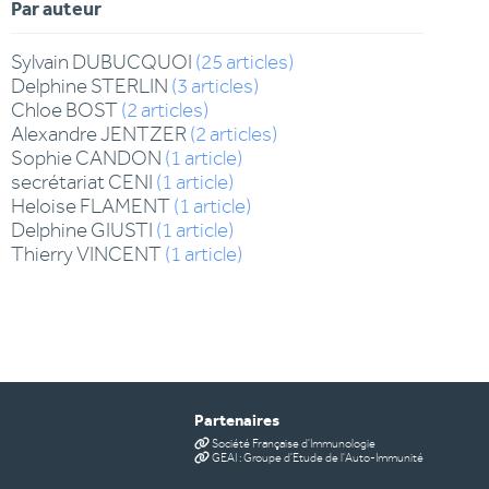
Par auteur
Sylvain
DUBUCQUOI
(
25
articles
)
Delphine
STERLIN
(
3
articles
)
Chloe
BOST
(
2
articles
)
Alexandre
JENTZER
(
2
articles
)
Sophie
CANDON
(
1
article
)
secrétariat
CENI
(
1
article
)
Heloise
FLAMENT
(
1
article
)
Delphine
GIUSTI
(
1
article
)
Thierry
VINCENT
(
1
article
)
Partenaires
Société Française d'Immunologie
GEAI : Groupe d'Etude de l'Auto-Immunité