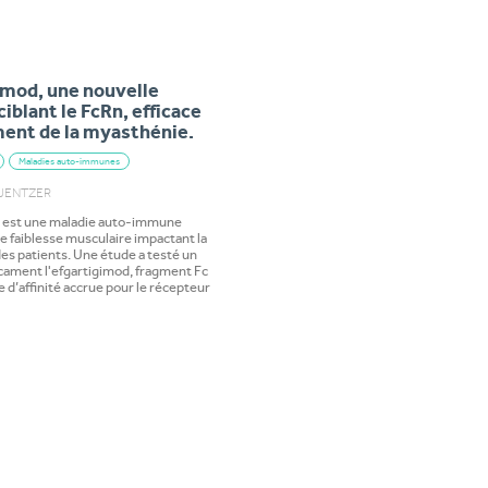
e
gimod, une nouvelle
iblant le FcRn, efficace
ment de la myasthénie.
Maladies auto-immunes
e JENTZER
 est une maladie auto-immune
 faiblesse musculaire impactant la
des patients. Une étude a testé un
ament l'efgartigimod, fragment Fc
 d’affinité accrue pour le récepteur
e