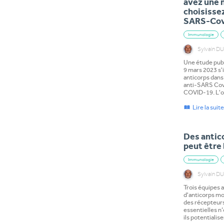
avez une 
choisissez
SARS-Cov 
Immunologie
Sylvain 
Une étude pub
9 mars 2023 s
anticorps dans
anti-SARS Cov
COVID-19. L'ob
Lire la suit
Des antico
peut être 
Immunologie
Sylvain 
Trois équipes a
d'anticorps mon
des récepteurs
essentielles n’
ils potentialis