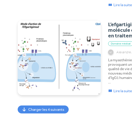
Lire la suit
L’efgarti
molécule c
en traite
Domaine médical
Alexandr
La myasthénie
provoquant une
qualité de vie 
nouveau médic
d'IgG1 humaine
…
Lire la suit
Charger les 4 suivants