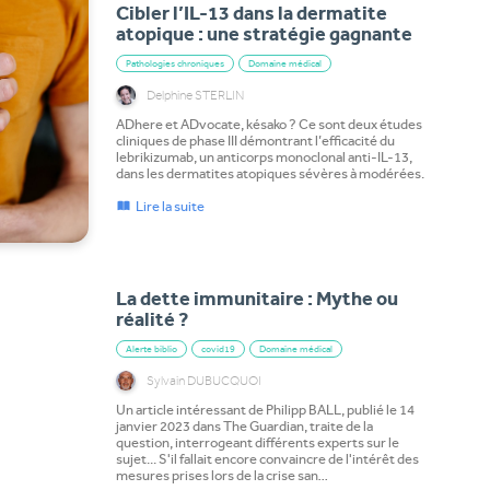
Cibler l’IL-13 dans la dermatite
atopique : une stratégie gagnante
Pathologies chroniques
Domaine médical
Delphine STERLIN
ADhere et ADvocate, késako ? Ce sont deux études
cliniques de phase III démontrant l’efficacité du
lebrikizumab, un anticorps monoclonal anti-IL-13,
dans les dermatites atopiques sévères à modérées.
Lire la suite
La dette immunitaire : Mythe ou
réalité ?
Alerte biblio
covid19
Domaine médical
Sylvain DUBUCQUOI
Un article intéressant de Philipp BALL, publié le 14
janvier 2023 dans The Guardian, traite de la
question, interrogeant différents experts sur le
sujet... S'il fallait encore convaincre de l'intérêt des
mesures prises lors de la crise san…