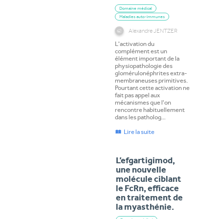
Domaine médical
Maladies auto-immunes
Alexandre JENTZER
L'activation du
complément est un
élément important de la
physiopathologie des
glomérulonéphrites extra-
membraneuses primitives.
Pourtant cette activation ne
fait pas appel aux
mécanismes que l'on
rencontre habituellement
dans les patholog…
Lire la suite
L’efgartigimod,
une nouvelle
molécule ciblant
le FcRn, efficace
en traitement de
la myasthénie.