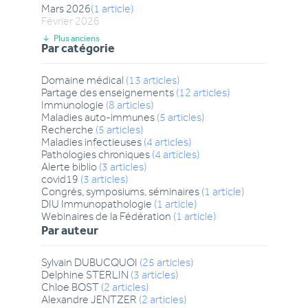
Mars
2026
(
1
article
)
Février
2026
Plus anciens
Par catégorie
Domaine médical
(
13
articles
)
Partage des enseignements
(
12
articles
)
Immunologie
(
8
articles
)
Maladies auto-immunes
(
5
articles
)
Recherche
(
5
articles
)
Maladies infectieuses
(
4
articles
)
Pathologies chroniques
(
4
articles
)
Alerte biblio
(
3
articles
)
covid19
(
3
articles
)
Congrès, symposiums, séminaires
(
1
article
)
DIU Immunopathologie
(
1
article
)
Webinaires de la Fédération
(
1
article
)
Par auteur
Sylvain
DUBUCQUOI
(
25
articles
)
Delphine
STERLIN
(
3
articles
)
Chloe
BOST
(
2
articles
)
Alexandre
JENTZER
(
2
articles
)