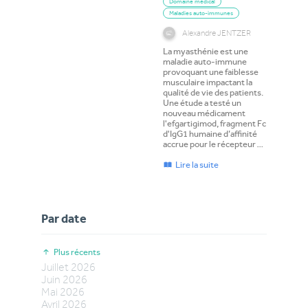
Domaine médical
Maladies auto-immunes
Alexandre JENTZER
La myasthénie est une
maladie auto-immune
provoquant une faiblesse
musculaire impactant la
qualité de vie des patients.
Une étude a testé un
nouveau médicament
l'efgartigimod, fragment Fc
d'IgG1 humaine d’affinité
accrue pour le récepteur …
Lire la suite
Par date
Plus récents
Juillet
2026
Juin
2026
Mai
2026
Avril
2026