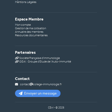
Mentions Légales
Espace Membre
Mon compte
Gestion de ma cotisation
Annuaire des membres
Resources documentaires
Partenaires
Société Française d'Immunologie
GEAI : Groupe d'Etude de l'Auto-Immunité
Contact
contact
college-immunologie.fr
Envoyer un message
CEnI - ©
2026