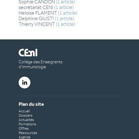
Sophie
CANDON
(
1
article
)
secrétariat
CENI
(
1
article
)
Heloise
FLAMENT
(
1
article
)
Delphine
GIUSTI
(
1
article
)
Thierry
VINCENT
(
1
article
)
Collège des Enseignants
d’Immunologie
Plan du site
Accueil
Dossiers
Actualités
Formations
Offres
Ressources
Agenda