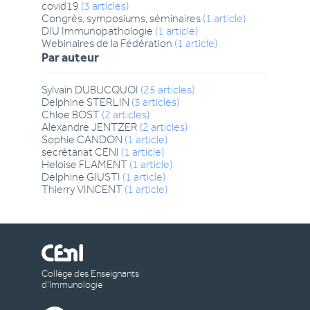
covid19
(
3
articles
)
Congrès, symposiums, séminaires
(
1
article
)
DIU Immunopathologie
(
1
article
)
Webinaires de la Fédération
(
1
article
)
Par auteur
Sylvain
DUBUCQUOI
(
25
articles
)
Delphine
STERLIN
(
3
articles
)
Chloe
BOST
(
2
articles
)
Alexandre
JENTZER
(
2
articles
)
Sophie
CANDON
(
1
article
)
secrétariat
CENI
(
1
article
)
Heloise
FLAMENT
(
1
article
)
Delphine
GIUSTI
(
1
article
)
Thierry
VINCENT
(
1
article
)
Collège des Enseignants
d’Immunologie