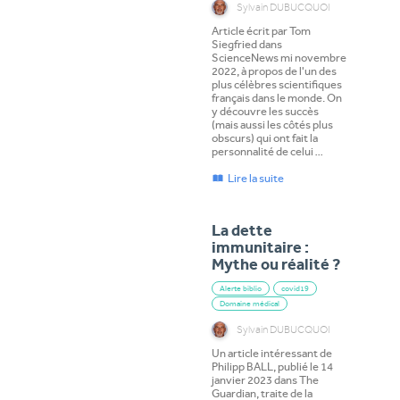
Sylvain DUBUCQUOI
Article écrit par Tom
Siegfried dans
ScienceNews mi novembre
2022, à propos de l'un des
plus célèbres scientifiques
français dans le monde. On
y découvre les succès
(mais aussi les côtés plus
obscurs) qui ont fait la
personnalité de celui …
Lire la suite
La dette
immunitaire :
Mythe ou réalité ?
Alerte biblio
covid19
Domaine médical
Sylvain DUBUCQUOI
Un article intéressant de
Philipp BALL, publié le 14
janvier 2023 dans The
Guardian, traite de la