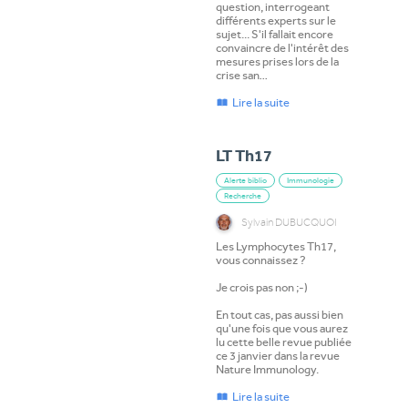
question, interrogeant
différents experts sur le
sujet... S'il fallait encore
convaincre de l'intérêt des
mesures prises lors de la
crise san…
Lire la suite
LT Th17
Alerte biblio
Immunologie
Recherche
Sylvain DUBUCQUOI
Les Lymphocytes Th17,
vous connaissez ?
Je crois pas non ;-)
En tout cas, pas aussi bien
qu'une fois que vous aurez
lu cette belle revue publiée
ce 3 janvier dans la revue
Nature Immunology.
Lire la suite