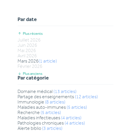
Par date
Plus récents
Juillet
2026
Juin
2026
Mai
2026
Avril
2026
Mars
2026
(
1
article
)
Février
2026
Plus anciens
Par catégorie
Domaine médical
(
13
articles
)
Partage des enseignements
(
12
articles
)
Immunologie
(
8
articles
)
Maladies auto-immunes
(
5
articles
)
Recherche
(
5
articles
)
Maladies infectieuses
(
4
articles
)
Pathologies chroniques
(
4
articles
)
Alerte biblio
(
3
articles
)