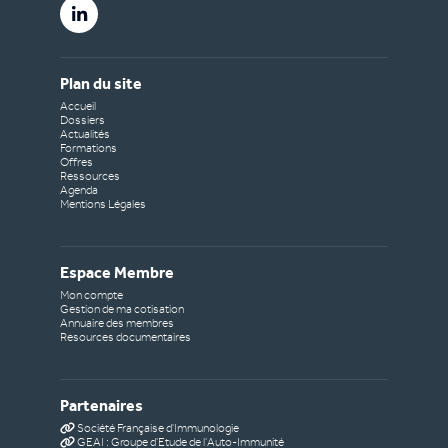
Plan du site
Accueil
Dossiers
Actualités
Formations
Offres
Ressources
Agenda
Mentions Légales
Espace Membre
Mon compte
Gestion de ma cotisation
Annuaire des membres
Resources documentaires
Partenaires
Société Française d'Immunologie
GEAI : Groupe d'Etude de l'Auto-Immunité