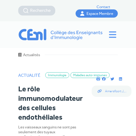
Contact
Recherche
Espace Membre
Actualités
ACTUALITÉ
Immunologie
Maladies auto-immunes
Le rôle
Amersfoort J, Eelen G, Carmeliet P. Immunomodulation by endothelial cells - partnering up with the immune system? Nat Rev Immunol. 2022 Sep;22(9):576-588. doi: 10.1038/s41577-022-00694-4. Epub 2022 Mar 14. PMID: 35288707; PMCID: PMC8920067.
immunomodulateur
des cellules
endothéliales
Les vaisseaux sanguins ne sont pas
seulement des tuyaux