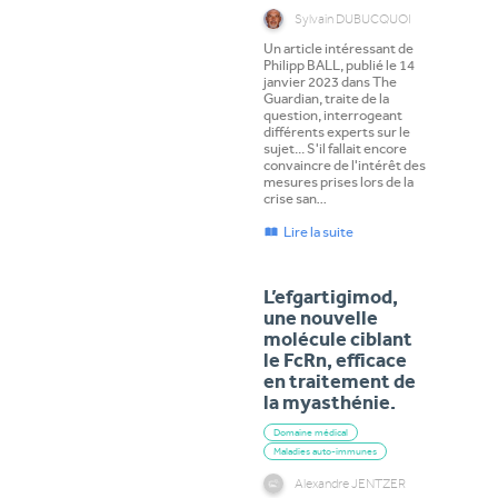
Sylvain DUBUCQUOI
Un article intéressant de
Philipp BALL, publié le 14
janvier 2023 dans The
Guardian, traite de la
question, interrogeant
différents experts sur le
sujet... S'il fallait encore
convaincre de l'intérêt des
mesures prises lors de la
crise san…
Lire la suite
L’efgartigimod,
une nouvelle
molécule ciblant
le FcRn, efficace
en traitement de
la myasthénie.
Domaine médical
Maladies auto-immunes
Alexandre JENTZER