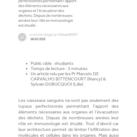
perfectionnés permettant l’apport
des éléments nécessaires aux
organes et l’évacuation des
déchets. Depuis de nombreuses
années leur rôle en immunologie
est étudié.
un
article
rédigé par
Chloe BOST
08/02/2023
Public cible : étudiants
Temps de lecture : 5 minutes
Un article relu par les Pr Marcelo DE
CARVALHO BITTENCOURT (Nancy) &
Sylvain DUBUCQUOI (Lille)
Les vaisseaux sanguins ne sont pas seulement des
tuyaux perfectionnés permettant l’apport des
éléments nécessaires aux organes et l’évacuation
des déchets. Depuis de nombreuses années leur
rôle en immunologie est étudié. Tout d’abord car
leur architecture permet de limiter l’infiltration des
molécules et cellules dans les organes. Mais aussi