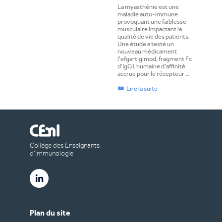
La myasthénie est une
maladie auto-immune
provoquant une faiblesse
musculaire impactant la
qualité de vie des patients.
Une étude a testé un
nouveau médicament
l'efgartigimod, fragment Fc
d'IgG1 humaine d’affinité
accrue pour le récepteur …
Lire la suite
Collège des Enseignants
d’Immunologie
Plan du site