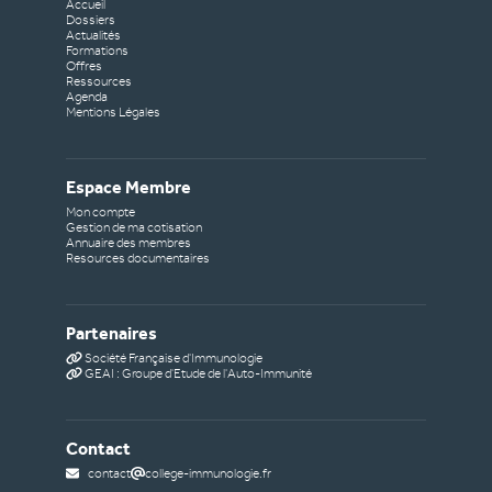
Accueil
Dossiers
Actualités
Formations
Offres
Ressources
Agenda
Mentions Légales
Espace Membre
Mon compte
Gestion de ma cotisation
Annuaire des membres
Resources documentaires
Partenaires
Société Française d'Immunologie
GEAI : Groupe d'Etude de l'Auto-Immunité
Contact
contact
college-immunologie.fr