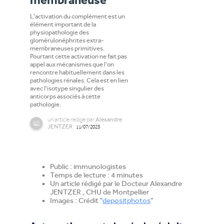
membraneuse
L'activation du complément est un
élément important de la
physiopathologie des
glomérulonéphrites extra-
membraneuses primitives.
Pourtant cette activation ne fait pas
appel aux mécanismes que l'on
rencontre habituellement dans les
pathologies rénales. Cela est en lien
avec l'isotype singulier des
anticorps associés à cette
pathologie.
un
article
rédigé par
Alexandre
JENTZER
11/07/2023
Public : immunologistes
Temps de lecture : 4 minutes
Un article rédigé par le Docteur Alexandre
JENTZER , CHU de Montpellier
Images : Crédit "
depositphotos
"