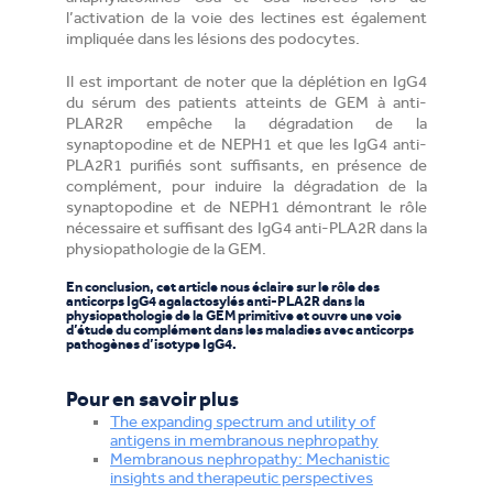
l’activation de la voie des lectines est également
impliquée dans les lésions des podocytes.
Il est important de noter que la déplétion en IgG4
du sérum des patients atteints de GEM à anti-
PLAR2R empêche la dégradation de la
synaptopodine et de NEPH1 et que les IgG4 anti-
PLA2R1 purifiés sont suffisants, en présence de
complément, pour induire la dégradation de la
synaptopodine et de NEPH1 démontrant le rôle
nécessaire et suffisant des IgG4 anti-PLA2R dans la
physiopathologie de la GEM.
En conclusion, cet article nous éclaire sur le rôle des
anticorps IgG4 agalactosylés anti-PLA2R dans la
physiopathologie de la GEM primitive et ouvre une voie
d’étude du complément dans les maladies avec anticorps
pathogènes d’isotype IgG4.
Pour en savoir plus
The expanding spectrum and utility of
antigens in membranous nephropathy
Membranous nephropathy: Mechanistic
insights and therapeutic perspectives