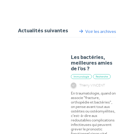
Actualités suivantes
Voir les archives
Les bactéries,
meilleures amies
de l’os ?
Immunologie
Recherche
Thierry VINCENT
En traumatologie, quand on
associe "fracture,
orthopédie et bactéries",
on pense avant tout aux
ostéites ou ostéomyélites,
c’est-à-dire aux
redoutables complications
infectieuses qui peuvent
grever le pronostic
fonctionnel sinon vital.