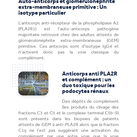
Auto-anticorps et glomérulonéphrite
extra-membraneuse primitive : Un
isotype particulier
L’anticorps anti-récepteur de la phospholipase A2
(PLA2R1) est l’auto-anticorps pathogène
majoritaire retrouvé chez des adultes atteints de
glomérulonéphrite extra-membraneuse (GEM)
primitive. Ces anticorps sont d’isotype IgG4 et
n’activent donc pas la voie classique du
complément.
Anticorps anti PLA2R
et complément : un
duo toxique pour les
podocytes rénaux
Des dépôts de complément
(les produits du clivage des
fractions C3 et C5 et le complexe terminal C5b-9)
sont présents dans les biopsies de patients
atteints de GEM à anti-PLA2R alors que la fraction
C1q ne l’est pas suggérant une activation du
complément par une autre voie que la voie