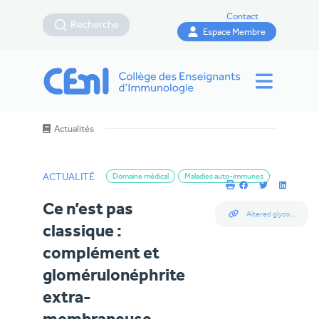
Contact
Recherche
Espace Membre
Actualités
ACTUALITÉ
Domaine médical
Maladies auto-immunes
Ce n’est pas
Altered glycosylation of IgG4 promotes lectin complement pathway activation in anti-PLA2R1-associated membranous nephropathy
classique :
complément et
glomérulonéphrite
extra-