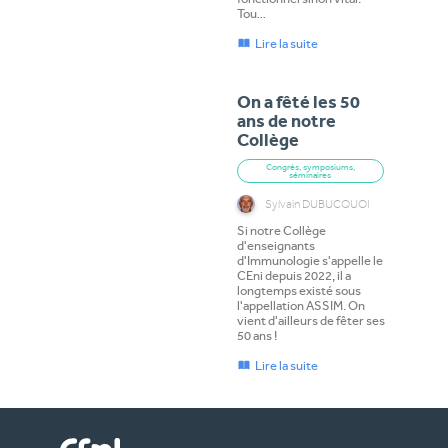
Tou…
Lire la suite
On a fêté les 50
ans de notre
Collège
Congrès, symposiums,
séminaires
Sylvain DUBUCQUOI
Si notre Collège
d'enseignants
d'Immunologie s'appelle le
CEni depuis 2022, il a
longtemps existé sous
l'appellation ASSIM. On
vient d'ailleurs de fêter ses
50 ans !
Lire la suite