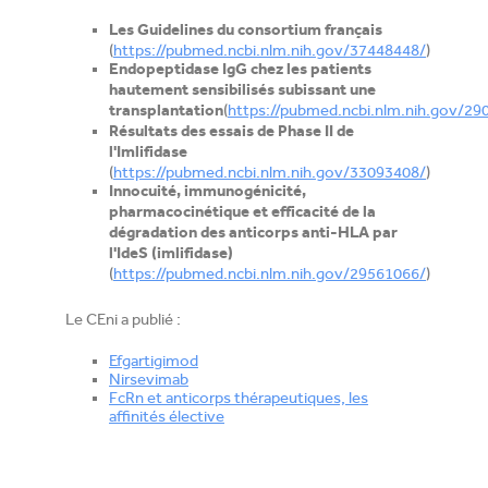
Les Guidelines du consortium français
(
https://pubmed.ncbi.nlm.nih.gov/37448448/
)
Endopeptidase IgG chez les patients
hautement sensibilisés subissant une
(
https://pubmed.ncbi.nlm.nih.gov/29
transplantation
Résultats des essais de Phase II de
l'Imlifidase
(
https://pubmed.ncbi.nlm.nih.gov/33093408/
)
Innocuité, immunogénicité,
pharmacocinétique et efficacité de la
dégradation des anticorps anti-HLA par
l'IdeS (imlifidase)
(
https://pubmed.ncbi.nlm.nih.gov/29561066/
)
Le CEni a publié :
Efgartigimod
Nirsevimab
FcRn et anticorps thérapeutiques, les
affinités élective