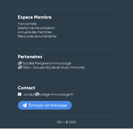
Espace Membre
Mon compte
Gestion de ma cotisation
Annuaire des membres
Resources documentaires
Partenaires
Société Française d'Immunologie
GEAI : Groupe d'Etude de l'Auto-Immunité
Contact
contact
college-immunologie.fr
Envoyer un message
CEnI - ©
2026