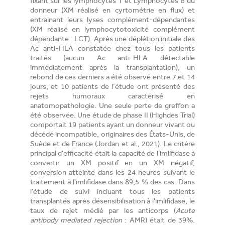
fixant sur les lymphocytes T et Lymphocytes B du
donneur (XM réalisé en cyrtométrie en flux) et
entrainant leurs lyses complément-dépendantes
(XM réalisé en lymphocytotoxicité complément
dépendante : LCT). Après une déplétion initiale des
Ac anti-HLA constatée chez tous les patients
traités (aucun Ac anti-HLA détectable
immédiatement après la transplantation), un
rebond de ces derniers a été observé entre 7 et 14
jours, et 10 patients de l’étude ont présenté des
rejets humoraux caractérisé en
anatomopathologie. Une seule perte de greffon a
été observée. Une étude de phase II (Highdes Trial)
comportait 19 patients ayant un donneur vivant ou
décédé incompatible, originaires des États-Unis, de
Suède et de France (Jordan et al., 2021). Le critère
principal d'efficacité était la capacité de l'imlifidase à
convertir un XM positif en un XM négatif,
conversion atteinte dans les 24 heures suivant le
traitement à l'imlifidase dans 89,5 % des cas. Dans
l'étude de suivi incluant tous les patients
transplantés après désensibilisation à l'imlifidase, le
taux de rejet médié par les anticorps (
Acute
antibody mediated rejection
: AMR) était de 39%.