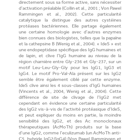
directement sous sa forme active, sans nécessiter
d’activation préalable (Collin et al., 2001 ; Von Pawel
Rammingen et al., 2002). Cette particularité
catalytique la distingue des autres cystéines
protéases bactériennes. Elle partage également
une certaine homologie avec d’autres enzymes
bien connues des biologistes, telles que la papaïne
et la cathepsine B (Wenig et al., 2004). « IdeS » est
une endopeptidase spécifique des IgG humaines et
de lapin, et clive l’IgG humaine au niveau de la
région charnière entre Gly-236 et Gly-237, sur un
motif Leu-Leu-Gly-Gly pour les IgG1, IgG3 et
IgG4. Le motif Pro-Val-Ala présent sur les IgG2
semble être également ciblé par cette enzyme.
IdeS clive ainsi les 4 sous-classes d’IgG humaines
(Vincents et al., 2004, Wenig et al., 2004). Cette
différence de site de clivage de l’IgG2 met
cependant en évidence une certaine particularité
des IgG2 vis-à-vis de l’activité protéasique d’IdeS,
et peut expliquer du moins en partie, la moindre
sensibilité des IgG2, et des Ac monoclonaux
thérapeutiques (AcMoTh) produits sur la base
d’une IgG2, comme l’eculizumab (un AcMoTh anti-
C5, hybride IgG2/IgG4) (Von Pawel Rammingen et