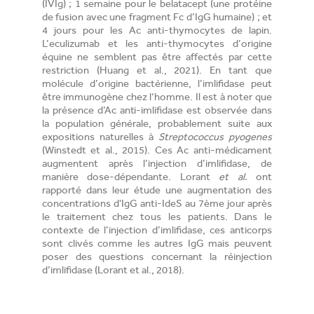
(IVIg) ; 1 semaine pour le belatacept (une protéine
de fusion avec une fragment Fc d’IgG humaine) ; et
4 jours pour les Ac anti-thymocytes de lapin.
L’eculizumab et les anti-thymocytes d’origine
équine ne semblent pas être affectés par cette
restriction (Huang et al., 2021). En tant que
molécule d’origine bactérienne, l’imlifidase peut
être immunogène chez l‘homme. Il est à noter que
la présence d’Ac anti-imlifidase est observée dans
la population générale, probablement suite aux
expositions naturelles à
Streptococcus pyogenes
(Winstedt et al., 2015). Ces Ac anti-médicament
augmentent après l’injection d’imlifidase, de
manière dose-dépendante. Lorant
et al.
ont
rapporté dans leur étude une augmentation des
concentrations d'IgG anti-IdeS au 7ème jour après
le traitement chez tous les patients. Dans le
contexte de l’injection d’imlifidase, ces anticorps
sont clivés comme les autres IgG mais peuvent
poser des questions concernant la réinjection
d’imlifidase (Lorant et al., 2018).