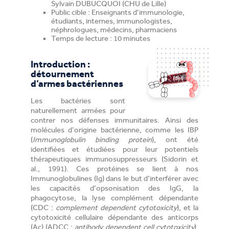
Sylvain DUBUCQUOI (CHU de Lille)
Public cible : Enseignants d’immunologie,
étudiants, internes, immunologistes,
néphrologues, médecins, pharmaciens
Temps de lecture : 10 minutes
Introduction :
détournement
d’armes bactériennes
Les bactéries sont
naturellement armées pour
contrer nos défenses immunitaires. Ainsi des
molécules d’origine bactérienne, comme les IBP
(
Immunoglobulin binding protein
), ont été
identifiées et étudiées pour leur potentiels
thérapeutiques immunosuppresseurs (Sidorin et
al., 1991). Ces protéines se lient à nos
Immunoglobulines (Ig) dans le but d’interférer avec
les capacités d’opsonisation des IgG, la
phagocytose, la lyse complément dépendante
(CDC :
complement dependent cytotoxicity
), et la
cytotoxicité cellulaire dépendante des anticorps
(Ac) (ADCC :
antibody dependent cell cytotoxicity
).