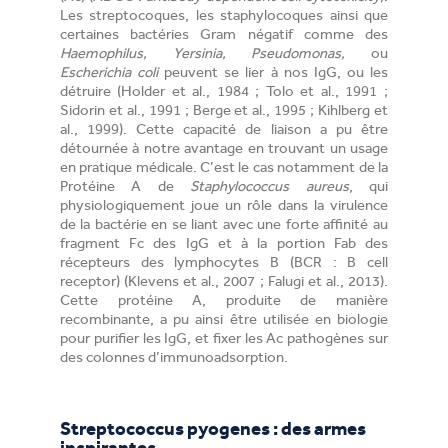
Les streptocoques, les staphylocoques ainsi que
certaines bactéries Gram négatif comme des
Haemophilus, Yersinia, Pseudomonas,
ou
Escherichia coli
peuvent se lier à nos IgG, ou les
détruire (Holder et al., 1984 ; Tolo et al., 1991 ;
Sidorin et al., 1991 ; Berge et al., 1995 ; Kihlberg et
al., 1999). Cette capacité de liaison a pu être
détournée à notre avantage en trouvant un usage
en pratique médicale. C’est le cas notamment de la
Protéine A de
Staphylococcus aureus
, qui
physiologiquement joue un rôle dans la virulence
de la bactérie en se liant avec une forte affinité au
fragment Fc des IgG et à la portion Fab des
récepteurs des lymphocytes B (BCR : B cell
receptor) (Klevens et al., 2007 ; Falugi et al., 2013).
Cette protéine A, produite de manière
recombinante, a pu ainsi être utilisée en biologie
pour purifier les IgG, et fixer les Ac pathogènes sur
des colonnes d’immunoadsorption.
Streptococcus pyogenes : des armes