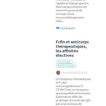
rapides et à large spectre.
Des travaux récents ont
montré la preuve de
concept d’une
immunothérapie anti-
infec…
Lire la suite
FcRn et anticorps
thérapeutiques,
les affinités
électives
Immunologie
Domaine médical
Sylvain DUBUCQUOI
Le récepteur néonatal pour
le Fc des
immunoglobulines G
("FcRn") est un récepteur
aux propriétés étonnantes.
Il permet en effet de
prolonger la survie des IgG
par un processus de