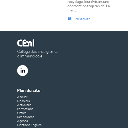
recyclage, leur évitant une
dégradation trop rapide. La
man…
Lire la suite
Collège des Enseignants
d’Immunologie
Plan du site
Accueil
Dossiers
Actualités
Formations
Offres
Ressources
Agenda
Mentions Légales