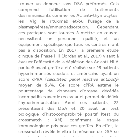
trouver un donneur sans DSA préformés. Cela
comprend l’utilisation de traitements
désimmunisants comme les Ac anti-thymocytes,
les IVIg, le rituximab et/ou l’usage de la
plasmaphérèse/immunoadsorption. Cependant
ces pratiques sont lourdes à mettre en œuvre,
nécessitent un personnel qualifié, et un
équipement spécifique que tous les centres n’ont
pas à disposition. En 2017, la première étude
clinique de Phase I-II (Jordan et al., 2017) visant à
évaluer l’efficacité de la déplétion des Ac anti-HLA
par IdeS avant greffe a été réalisée sur 25 patients
hyperimmunisés suédois et américains ayant un
score cPRA (
calculated panel reactive antibody
)
moyen de 96%. Ce score cPRA estime le
pourcentage de donneurs d’organe décédés
incompatibles avec le receveur et permet de définir
l’hyperimmunisation. Parmi ces patients, 22
présentaient des DSA et 20 avait un test
biologique d’histocompatibilité positif (test du
crossmatch : XM), confirmant le risque
immunologique pris pour ces greffes. En effet, le
crossmatch révèle in vitro la présence de DSA se