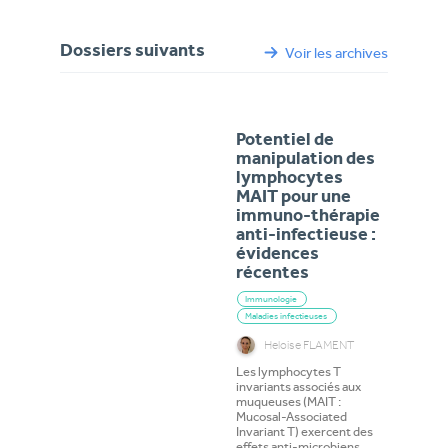
Dossiers suivants
Voir les archives
Potentiel de
manipulation des
lymphocytes
MAIT pour une
immuno-thérapie
anti-infectieuse :
évidences
récentes
Immunologie
Maladies infectieuses
Heloise FLAMENT
Les lymphocytes T
invariants associés aux
muqueuses (MAIT :
Mucosal-Associated
Invariant T) exercent des
effets anti-microbiens