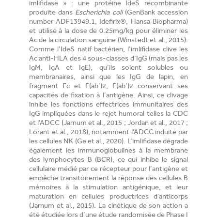
imlifidase » : une protéine IdeS recombinante
produite dans
Escherichia coli
(GenBank accession
number ADF13949.1, Idefirix®, Hansa Biopharma)
et utilisé à la dose de 0.25mg/kg pour éliminer les
Ac de la circulation sanguine (Winstedt et al., 2015).
Comme l’IdeS natif bactérien, l’imlifidase clive les
Ac anti-HLA des 4 sous-classes d’IgG (mais pas les
IgM, IgA et IgE), qu’ils soient solubles ou
membranaires, ainsi que les IgG de lapin, en
fragment Fc et F(ab’)2, F(ab’)2 conservant ses
capacités de fixation à l’antigène. Ainsi, ce clivage
inhibe les fonctions effectrices immunitaires des
IgG impliquées dans le rejet humoral telles la CDC
et l’ADCC (Jarnum et al., 2015 ; Jordan et al., 2017 ;
Lorant et al., 2018), notamment l’ADCC induite par
les cellules NK (Ge et al., 2020). L’imlifidase dégrade
également les immunoglobulines à la membrane
des lymphocytes B (BCR), ce qui inhibe le signal
cellulaire médié par ce récepteur pour l’antigène et
empêche transitoirement la réponse des cellules B
mémoires à la stimulation antigénique, et leur
maturation en cellules productrices d'anticorps
(Jarnum et al., 2015). La cinétique de son action a
été étudiée lors d’une étude randomisée de Phase I