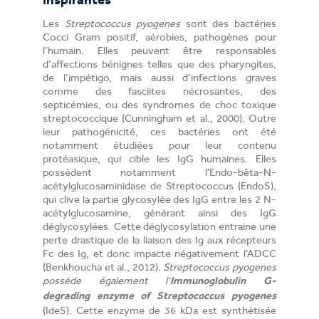
inspirantes
Les
Streptococcus pyogenes
sont des bactéries
Cocci Gram positif, aérobies, pathogènes pour
l’humain. Elles peuvent être responsables
d’affections bénignes telles que des pharyngites,
de l’impétigo, mais aussi d’infections graves
comme des fasciites nécrosantes, des
septicémies, ou des syndromes de choc toxique
streptococcique (Cunningham et al., 2000). Outre
leur pathogénicité, ces bactéries ont été
notamment étudiées pour leur contenu
protéasique, qui cible les IgG humaines. Elles
possèdent notamment l'Endo-bêta-N-
acétylglucosaminidase de Streptococcus (EndoS),
qui clive la partie glycosylée des IgG entre les 2 N-
acétylglucosamine, générant ainsi des IgG
déglycosylées. Cette déglycosylation entraine une
perte drastique de la liaison des Ig aux récepteurs
Fc des Ig, et donc impacte négativement l’ADCC
(Benkhoucha et al., 2012).
Streptococcus pyogenes
possède également l’
Immunoglobulin G-
degrading enzyme of Streptococcus pyogenes
(IdeS). Cette enzyme de 36 kDa est synthétisée