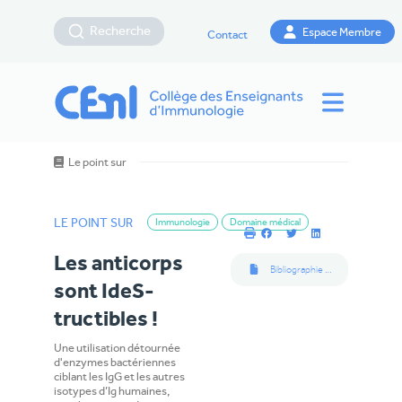
Recherche
Espace Membre
Contact
Le point sur
LE POINT SUR
Immunologie
Domaine médical
Les anticorps
Bibliographie suggérée par les auteurs
sont IdeS-
tructibles !
Une utilisation détournée
d'enzymes bactériennes
ciblant les IgG et les autres
isotypes d’Ig humaines,