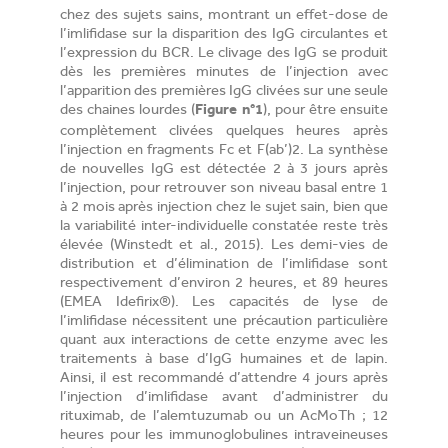
chez des sujets sains, montrant un effet-dose de
l’imlifidase sur la disparition des IgG circulantes et
l’expression du BCR. Le clivage des IgG se produit
dès les premières minutes de l’injection avec
l’apparition des premières IgG clivées sur une seule
des chaines lourdes (
), pour être ensuite
Figure n°1
complètement clivées quelques heures après
l’injection en fragments Fc et F(ab’)2. La synthèse
de nouvelles IgG est détectée 2 à 3 jours après
l’injection, pour retrouver son niveau basal entre 1
à 2 mois après injection chez le sujet sain, bien que
la variabilité inter-individuelle constatée reste très
élevée (Winstedt et al., 2015). Les demi-vies de
distribution et d’élimination de l’imlifidase sont
respectivement d’environ 2 heures, et 89 heures
(EMEA Idefirix®). Les capacités de lyse de
l’imlifidase nécessitent une précaution particulière
quant aux interactions de cette enzyme avec les
traitements à base d’IgG humaines et de lapin.
Ainsi, il est recommandé d’attendre 4 jours après
l’injection d’imlifidase avant d’administrer du
rituximab, de l’alemtuzumab ou un AcMoTh ; 12
heures pour les immunoglobulines intraveineuses