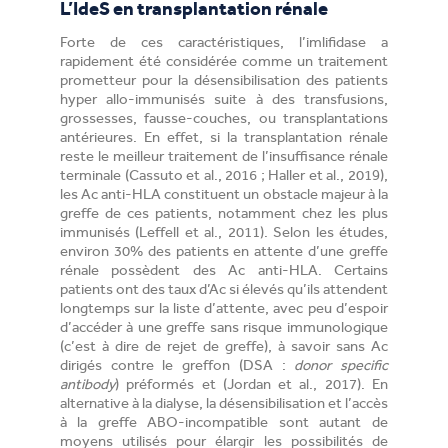
L’IdeS en transplantation rénale
Forte de ces caractéristiques, l’imlifidase a
rapidement été considérée comme un traitement
prometteur pour la désensibilisation des patients
hyper allo-immunisés suite à des transfusions,
grossesses, fausse-couches, ou transplantations
antérieures. En effet, si la transplantation rénale
reste le meilleur traitement de l’insuffisance rénale
terminale (Cassuto et al., 2016 ; Haller et al., 2019),
les Ac anti-HLA constituent un obstacle majeur à la
greffe de ces patients, notamment chez les plus
immunisés (Leffell et al., 2011). Selon les études,
environ 30% des patients en attente d’une greffe
rénale possèdent des Ac anti-HLA. Certains
patients ont des taux d’Ac si élevés qu’ils attendent
longtemps sur la liste d’attente, avec peu d’espoir
d’accéder à une greffe sans risque immunologique
(c’est à dire de rejet de greffe), à savoir sans Ac
dirigés contre le greffon (DSA :
donor specific
antibody
) préformés et (Jordan et al., 2017). En
alternative à la dialyse, la désensibilisation et l’accès
à la greffe ABO-incompatible sont autant de
moyens utilisés pour élargir les possibilités de