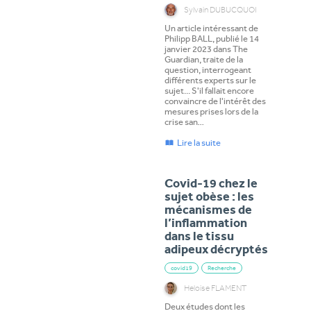
Sylvain DUBUCQUOI
Un article intéressant de
Philipp BALL, publié le 14
janvier 2023 dans The
Guardian, traite de la
question, interrogeant
différents experts sur le
sujet... S'il fallait encore
convaincre de l'intérêt des
mesures prises lors de la
crise san…
Lire la suite
Covid-19 chez le
sujet obèse : les
mécanismes de
l’inflammation
dans le tissu
adipeux décryptés
covid19
Recherche
Heloise FLAMENT
Deux études dont les