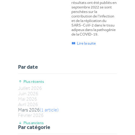
résultats ont été publiés en
septembre 2022 se sont
penchées sur la
contribution de l’infection
et de la réplication du
SARS-CoV-2 dans le tissu
adipeux dans la pathogénie
de la COVID-19.
Lire la suite
Par date
Plus récents
Juillet
2026
Juin
2026
Mai
2026
Avril
2026
Mars
2026
(
1
article
)
Février
2026
Plus anciens
Par catégorie