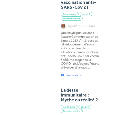
vaccination anti-
SARS-Cov 2 !
Immunologie
covid19
Domaine médical
Sylvain DUBUCQUOI
Une étude publiée dans
Nature Communication ce
9 mars 2023 s'intéresse au
développement d’auto-
anticorps dans deux
situations : l'immunisation
anti-SARS Cov2 par vaccin
à ARN messager ou la
COVID-19. L'objectif étant
d'évaluer si la vacci…
Lire la suite
La dette
immunitaire :
Mythe ou réalité ?
Alerte biblio
covid19
Domaine médical