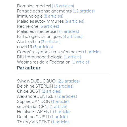
Domaine médical
(
13
articles
)
Partage des enseignements
(
12
articles
)
Immunologie
(
8
articles
)
Maladies auto-immunes
(
5
articles
)
Recherche
(
5
articles
)
Maladies infectieuses
(
4
articles
)
Pathologies chroniques
(
4
articles
)
Alerte biblio
(
3
articles
)
covid19
(
3
articles
)
Congrès, symposiums, séminaires
(
1
article
)
DIU Immunopathologie
(
1
article
)
Webinaires de la Fédération
(
1
article
)
Par auteur
Sylvain
DUBUCQUOI
(
25
articles
)
Delphine
STERLIN
(
3
articles
)
Chloe
BOST
(
2
articles
)
Alexandre
JENTZER
(
2
articles
)
Sophie
CANDON
(
1
article
)
secrétariat
CENI
(
1
article
)
Heloise
FLAMENT
(
1
article
)
Delphine
GIUSTI
(
1
article
)
Thierry
VINCENT
(
1
article
)