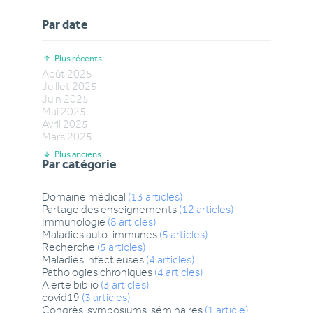
Par date
Plus récents
Août
2025
Juillet
2025
Juin
2025
Mai
2025
Avril
2025
Mars
2025
Plus anciens
Par catégorie
Domaine médical
(
13
articles
)
Partage des enseignements
(
12
articles
)
Immunologie
(
8
articles
)
Maladies auto-immunes
(
5
articles
)
Recherche
(
5
articles
)
Maladies infectieuses
(
4
articles
)
Pathologies chroniques
(
4
articles
)
Alerte biblio
(
3
articles
)
covid19
(
3
articles
)
Congrès, symposiums, séminaires
(
1
article
)