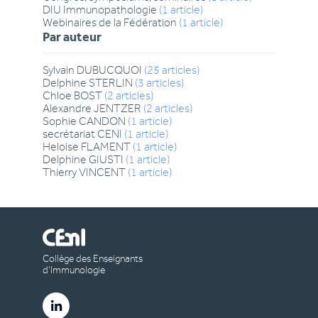
DIU Immunopathologie
(
1
article
)
Webinaires de la Fédération
(
1
article
)
Par auteur
Sylvain
DUBUCQUOI
(
25
articles
)
Delphine
STERLIN
(
3
articles
)
Chloe
BOST
(
2
articles
)
Alexandre
JENTZER
(
2
articles
)
Sophie
CANDON
(
1
article
)
secrétariat
CENI
(
1
article
)
Heloise
FLAMENT
(
1
article
)
Delphine
GIUSTI
(
1
article
)
Thierry
VINCENT
(
1
article
)
Collège des Enseignants
d’Immunologie