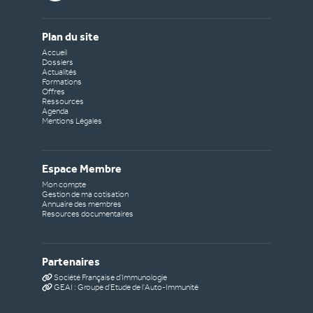
Plan du site
Accueil
Dossiers
Actualités
Formations
Offres
Ressources
Agenda
Mentions Légales
Espace Membre
Mon compte
Gestion de ma cotisation
Annuaire des membres
Resources documentaires
Partenaires
Société Française d'Immunologie
GEAI : Groupe d'Etude de l'Auto-Immunité