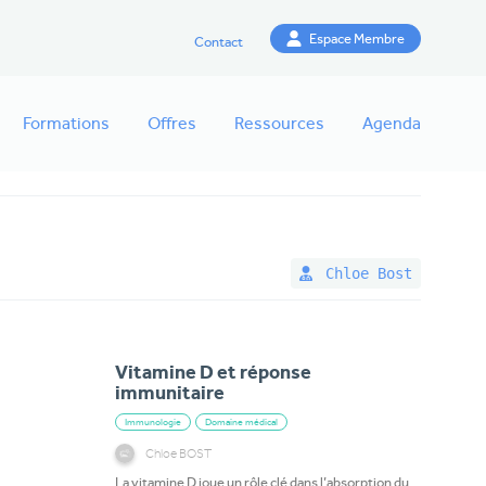
Espace Membre
Contact
Formations
Offres
Ressources
Agenda
Chloe Bost
Vitamine D et réponse
immunitaire
Immunologie
Domaine médical
Chloe BOST
La vitamine D joue un rôle clé dans l’absorption du