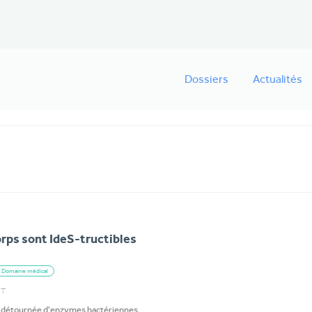
Dossiers
Actualités
orps sont IdeS-tructibles
Domaine médical
ST
on détournée d'enzymes bactériennes