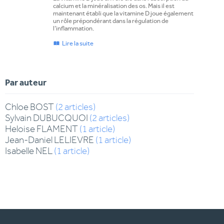
calcium et la minéralisation des os. Mais il est
maintenant établi que la vitamine D joue également
un rôle prépondérant dans la régulation de
l’inflammation.
Lire la suite
Par auteur
Chloe
BOST
(
2
articles
)
Sylvain
DUBUCQUOI
(
2
articles
)
Heloise
FLAMENT
(
1
article
)
Jean-Daniel
LELIEVRE
(
1
article
)
Isabelle
NEL
(
1
article
)