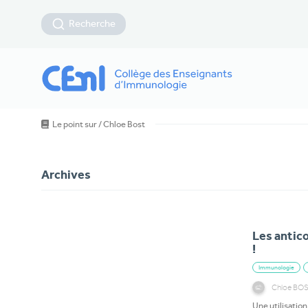
Recherche
Le point sur
/
Chloe Bost
Archives
Les antic
!
Immunologie
Chloe BO
Une utilisati