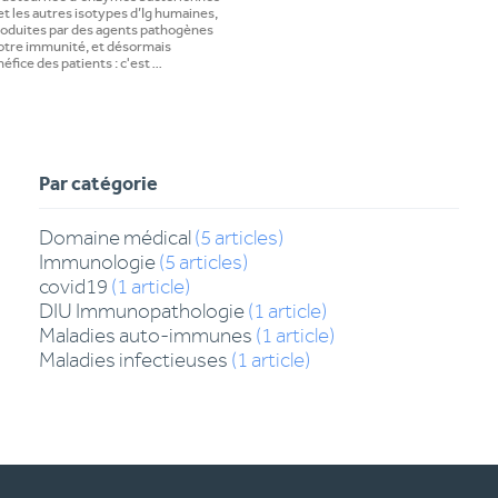
 et les autres isotypes d’Ig humaines,
roduites par des agents pathogènes
 notre immunité, et désormais
néfice des patients : c'est …
e
Par catégorie
Domaine médical
(
5
articles
)
Immunologie
(
5
articles
)
covid19
(
1
article
)
DIU Immunopathologie
(
1
article
)
Maladies auto-immunes
(
1
article
)
Maladies infectieuses
(
1
article
)