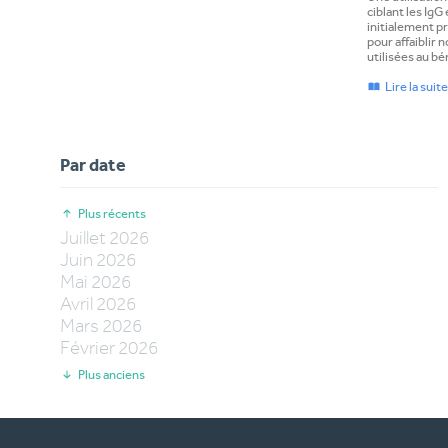
ciblant les IgG
initialement p
pour affaiblir
utilisées au bé
Lire la suit
Par date
Plus récents
Juillet
2026
Juin
2026
Mai
2026
Avril
2026
Mars
2026
Février
2026
Plus anciens